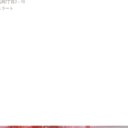
渕2丁目2－10
ェラート