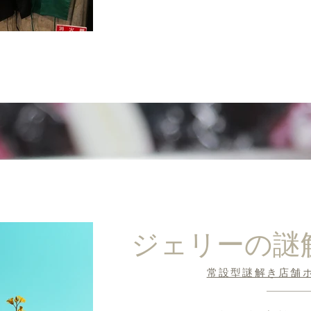
ジェリーの謎
​常設型謎解き店舗