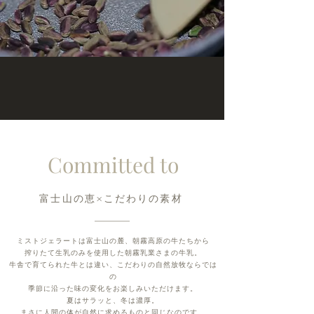
Committed to
富士山の恵×こだわりの素材
ミストジェラートは富士山の麓、朝霧高原の牛たちから
搾りたて生乳のみを使用した
朝霧乳業さまの牛乳。
牛舎で育てられた牛とは違い、こだわりの自然放牧ならでは
の
季節に沿った味の変化をお楽しみいただけます。
夏はサラッと、冬は濃厚。
まさに人間の体が自然に求めるものと同じなのです。