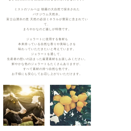
ミストのソルベは 朝霧の大自然で採水された
バナジウム天然水。
富士山湧水の恵 天然の必須ミネラルが豊富に含まれてい
て、
まろやかなのど越しが特徴です。
ジェラートに使用する食材も
本来持っている自然な香りや美味しさを
味わっていただきたいと考えています。
ジェラートを通して、
生産者の想いの詰まった厳選素材を
お楽しみください。
鮮やかな色のジェラートもたくさんありますが、
すべて素材の持つ自然な色です。
お子様にも安心してお召し上がりいただけます。