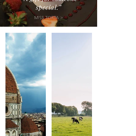
special.”
MISS TORTA >