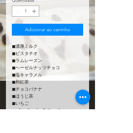
Quantidade
*
Adicionar ao carrinho
◼︎濃厚ミルク
◼︎ピスタチオ
◼︎ラムレーズン
◼︎ヘーゼルナッツチョコ
◼︎塩キャラメル
◼︎和紅茶
◼︎チョコバナナ
◼︎ほうじ茶
◼︎いちご
◼︎ゴルゴンゾーラチーズ
◼︎ショコラカフェ
◼︎アマルフィレモン
内容量 各120ml /プラスティックス